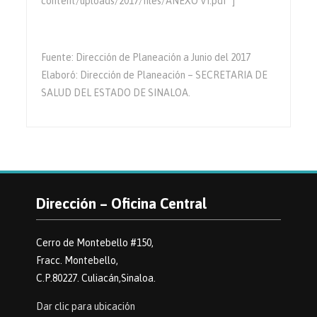
content/uploads/2017/files/ANEXO VI.pdf”]
Fuente: Dirección de Planeación a Junio del 2017
Elaboró: Dirección de Planeación – SECRETARIA DE
SALUD DEL ESTADO DE SINALOA.
Dirección – Oficina Central
Cerro de Montebello #150,
Fracc. Montebello,
C.P.80227. Culiacán,Sinaloa.
Dar clic para ubicación