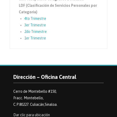
LDF (Clasificación de Servicios Personales por
Categoría)
4to Trimestre
3er Trimestre
2do Trimestre
1er Trimestre
Dirección – Oficina Central
Cerro de Montebello #150,
Fracc. Montebello,
C.P.80227. Culiacán,Sinaloa.
Dar clic para ubicación