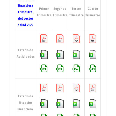
financiera
Primer
Segundo
Tercer
Cuarto
trimestral
Trimestre
Trimestre
Trimestre
Trimestre
del sector
salud 2022
Estado de
Actividades
Estado de
Situación
Financiera