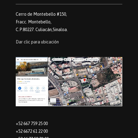
Cerro de Montebello #150,
Fracc. Montebello,
C.P.80227. Culiacán,Sinaloa.
Dar clic para ubicación
+52 667 759 25 00
+52 6672 61 22 00