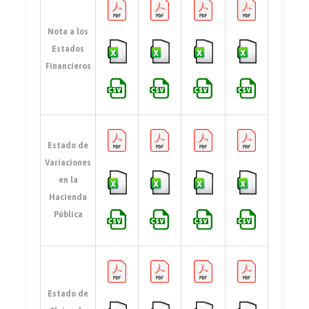
Nota a los
Estados
Financieros
Estado de
Variaciones
en la
Hacienda
Pública
Estado de