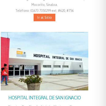
Mocorito, Sinaloa.
Teléfono: 01673 7350299 ext. #620, #756
Ir al Sitio
HOSPITAL INTEGRAL DE SAN IGNACIO