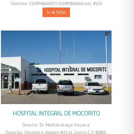
Teléfono: 01698 86660015 01698 8660642 ext. #625
Ir al Sitio
HOSPITAL INTEGRAL DE MOCORITO
Director: Dr. Melitón Araujo Vizcarra.
Domicilio: Obregón e Hidalgo #4 Col. Centro C.P. 80800,