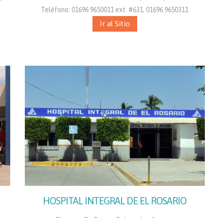
Teléfono: 01696 9650011 ext. #631, 01696 9650311
Ir al Sitio
HOSPITAL INTEGRAL DE EL ROSARIO