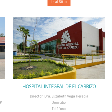
Ir al Sitio
HOSPITAL INTEGRAL DE EL CARRIZO
Director: Dra. Elizabeth Vega Heredia
P.
Domicilio:
Teléfono: