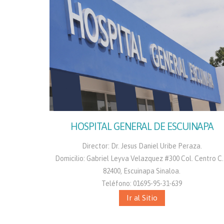
HOSPITAL GENERAL DE ESCUINAPA
Director: Dr. Jesus Daniel Uribe Peraza.
Domicilio: Gabriel Leyva Velazquez #300 Col. Centro C.
82400, Escuinapa Sinaloa.
Teléfono: 01695-95-31-639
Ir al Sitio