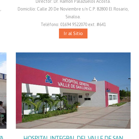
Director: Dr. Ramon Palazuelos Acosta.
,
Domicilio: Calle 20 De Noviembre s/n C.P. 82800 El Rosario,
Sinaloa.
Teléfono: 01694 9522070 ext. #641
Ir al Sitio
VA
HOSPITAL INTEGRAL DEL VALLE DE SAN