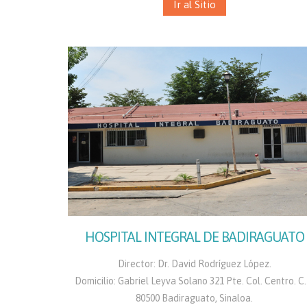
Ir al Sitio
HOSPITAL INTEGRAL DE BADIRAGUATO
Director: Dr. David Rodríguez López.
Domicilio: Gabriel Leyva Solano 321 Pte. Col. Centro. C.
80500 Badiraguato, Sinaloa.