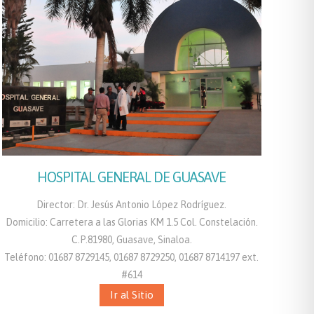
HOSPITAL GENERAL DE GUASAVE
Director: Dr. Jesús Antonio López Rodríguez.
Domicilio: Carretera a las Glorias KM 1.5 Col. Constelación.
C.P.81980, Guasave, Sinaloa.
Teléfono: 01687 8729145, 01687 8729250, 01687 8714197 ext.
#614
Ir al Sitio