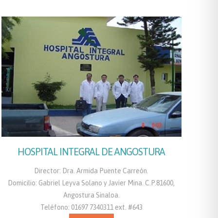
HOSPITAL INTEGRAL DE ANGOSTURA
Director: Dra. Armida Puente Carreón.
Domicilio: Gabriel Leyva Solano y Javier Mina. C.P.81600,
Angostura Sinaloa.
Teléfono: 01697 7340311 ext. #643