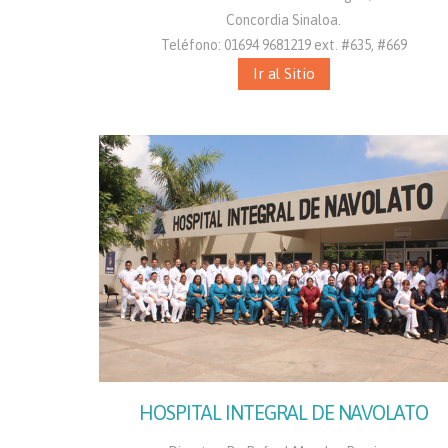
Concordia Sinaloa.
Teléfono: 01694 9681219 ext. #635, #669
Ir al Sitio
HOSPITAL INTEGRAL DE NAVOLATO