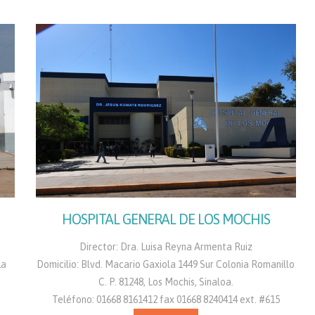
HOSPITAL GENERAL DE LOS MOCHIS
Director: Dra. Luisa Reyna Armenta Ruiz
La
Domicilio: Blvd. Macario Gaxiola 1449 Sur Colonia Romanillo
C. P. 81248, Los Mochis, Sinaloa.
Teléfono: 01668 8161412 fax 01668 8240414 ext. #615