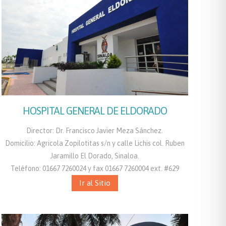
HOSPITAL GENERAL DE ELDORADO
Director: Dr. Francisco Javier Meza Sánchez.
Domicilio: Agricola Zopilotitas s/n y calle Lichis col. Ruben
Jaramillo El Dorado, Sinaloa.
Teléfono: 01667 7260024 y fax 01667 7260004 ext. #629
Ir al Sitio