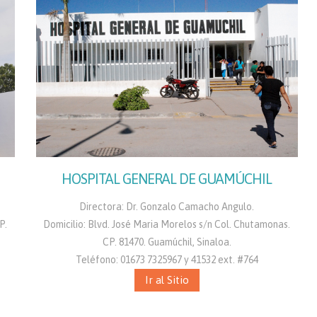
HOSPITAL GENERAL DE GUAMÚCHIL
Directora: Dr. Gonzalo Camacho Angulo.
P.
Domicilio: Blvd. José Maria Morelos s/n Col. Chutamonas.
CP. 81470. Guamúchil, Sinaloa.
Teléfono: 01673 7325967 y 41532 ext. #764
Ir al Sitio