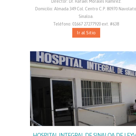
Director: Dr. Rafael Morales Ramirez.
Domicilio: Almada 349 Col. Centro C.P. 80970 Navolato
Sinaloa.
Teléfono: 01667 27277920 ext. #638
Ir al Sitio
HOSPITAL INTEGRAL DE SINALOA DE LEY