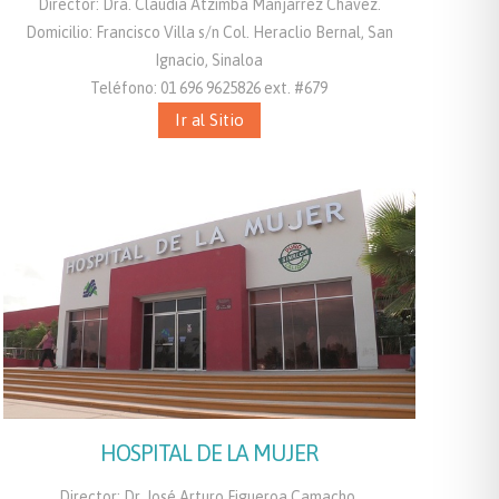
Director: Dra. Claudia Atzimba Manjarrez Chavez.
Domicilio: Francisco Villa s/n Col. Heraclio Bernal, San
Ignacio, Sinaloa
Teléfono: 01 696 9625826 ext. #679
Ir al Sitio
HOSPITAL DE LA MUJER
Director: Dr. José Arturo Figueroa Camacho.