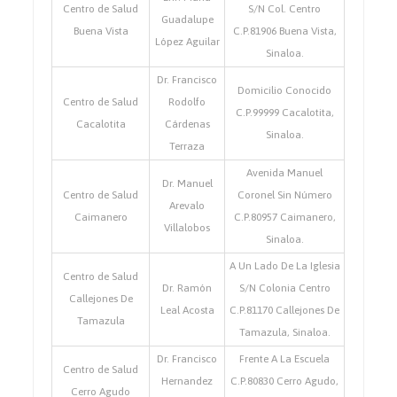
Centro de Salud
S/N Col. Centro
Guadalupe
Buena Vista
C.P.81906 Buena Vista,
López Aguilar
Sinaloa.
Dr. Francisco
Domicilio Conocido
Centro de Salud
Rodolfo
C.P.99999 Cacalotita,
Cacalotita
Cárdenas
Sinaloa.
Terraza
Avenida Manuel
Dr. Manuel
Centro de Salud
Coronel Sin Número
Arevalo
Caimanero
C.P.80957 Caimanero,
Villalobos
Sinaloa.
A Un Lado De La Iglesia
Centro de Salud
Dr. Ramón
S/N Colonia Centro
Callejones De
Leal Acosta
C.P.81170 Callejones De
Tamazula
Tamazula, Sinaloa.
Dr. Francisco
Frente A La Escuela
Centro de Salud
Hernandez
C.P.80830 Cerro Agudo,
Cerro Agudo