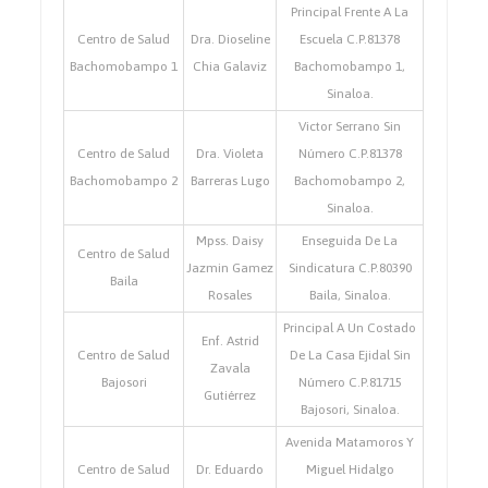
Principal Frente A La
Centro de Salud
Dra. Dioseline
Escuela C.P.81378
Bachomobampo 1
Chia Galaviz
Bachomobampo 1,
Sinaloa.
Victor Serrano Sin
Centro de Salud
Dra. Violeta
Número C.P.81378
Bachomobampo 2
Barreras Lugo
Bachomobampo 2,
Sinaloa.
Mpss. Daisy
Enseguida De La
Centro de Salud
Jazmin Gamez
Sindicatura C.P.80390
Baila
Rosales
Baila, Sinaloa.
Principal A Un Costado
Enf. Astrid
Centro de Salud
De La Casa Ejidal Sin
Zavala
Bajosori
Número C.P.81715
Gutiérrez
Bajosori, Sinaloa.
Avenida Matamoros Y
Centro de Salud
Dr. Eduardo
Miguel Hidalgo