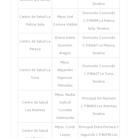
Sinaloa.
Domicilio Conocido
Centro de Salud La
Mpss Joel
C.P.99999 La Palma
Palma Sola
Corona Valdez
Sola, Sinaloa.
Diana Ivette
Domicilio Conocido
Centro de Salud La
Quintero
C.P.82667 La Petaca,
Petaca
Aragon
Sinaloa.
Mpss.
Domicilio Conocido
Centro de Salud La
Alejandro
C.P.80627 La Tuna,
Tuna
Espinoza
Sinaloa.
Peñuelas
Mpss. Nadia
Principal Sin Número
Centro de Salud
Gabcel
C.P.80450 Las Arenitas,
Las Arenitas
Corrales
Sinaloa.
Valenzuela
Mpss. Cyndi
Principal Entre Primera Y
Centro de Salud
Lopez
Segunda C.P.80398 Las