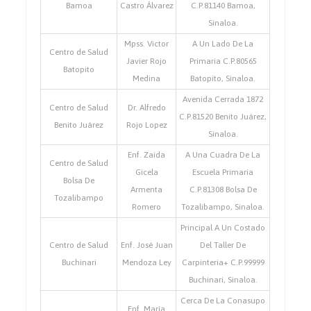
Bamoa
Castro Álvarez
C.P.81140 Bamoa,
Sinaloa.
Mpss. Victor
A Un Lado De La
Centro de Salud
Javier Rojo
Primaria C.P.80565
Batopito
Medina
Batopito, Sinaloa.
Avenida Cerrada 1872
Centro de Salud
Dr. Alfredo
C.P.81520 Benito Juárez,
Benito Juárez
Rojo Lopez
Sinaloa.
Enf. Zaida
A Una Cuadra De La
Centro de Salud
Gicela
Escuela Primaria
Bolsa De
Armenta
C.P.81308 Bolsa De
Tozalibampo
Romero
Tozalibampo, Sinaloa.
Principal A Un Costado
Centro de Salud
Enf. José Juan
Del Taller De
Buchinari
Mendoza Ley
Carpinteria+ C.P.99999
Buchinari, Sinaloa.
Cerca De La Conasupo
Enf. María