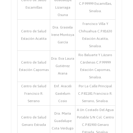
Centro de Salud
Guadalupe
C.P.99999 Escamillas,
Escamillas
Lizarraga
Sinaloa.
Osuna
Francisco Villa Y
Dra. Grasiela
Centro de Salud
Chihuahua C.P.81630
Irene Montoya
Estación Acatita
Estación Acatita,
García
Sinaloa.
Rio Baluarte Y Lázaro
Dra. Eva Laura
Centro de Salud
Cárdenas C.P.99999
Gutiérrez
Estación Capomas
Estación Capomas,
Arana
Sinaloa.
Centro de Salud
Enf. Araceli
Por La Calle Principal
Francisco R.
Gastelum
C.P.81181 Francisco R.
Serrano
Cosio
Serrano, Sinaloa.
A Un Costado Del Agua
Dra. María
Centro de Salud
Potable S/N Col. Centro
Guadalupe
Genaro Estrada
C.P.81900 Genaro
Cota Verdugo
Estrada, Sinaloa.