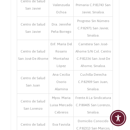
Centro de Salud
Valenzuela
Primaria C.P.81743 San
San Javier
Ochoa
Javier, Sinaloa.
Progreso Sin Número
Centro de Salud
Dra. Jennifer
C.P.82971 San Javier,
San Javier
Peña Borrego
Sinaloa.
Enf. María Del
Carretera San José-
Centro de Salud
Rosario
Ahome S/N Col. Centro
San José De Ahome
Montañez
C.P.81336 San José De
López
Ahome, Sinaloa.
Ana Cecilia
Cuchilla Derecha
Centro de Salud
Osorio
C.P.82909 San Juan,
San Juan
Alamina
Sinaloa.
Mpss. Maria
Frente A La Sindicatura
Centro de Salud
Luisa Mercado
C.P.80405 San Lorenzo,
San Lorenzo
Cebreros
Sinaloa.
Domicilio Conocido
Centro de Salud
Eva Faviola
C.P.82313 San Marcos,