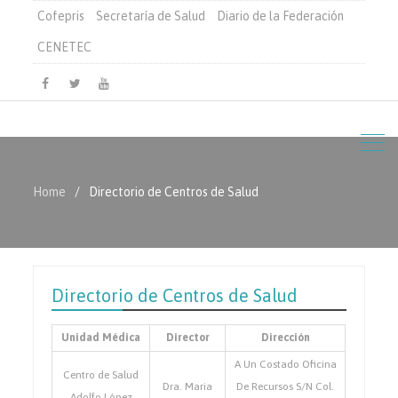
Cofepris
Secretaría de Salud
Diario de la Federación
CENETEC
Facebook
Twitter
Youtube
Home
Directorio de Centros de Salud
Directorio de Centros de Salud
Unidad Médica
Director
Dirección
A Un Costado Oficina
Centro de Salud
Dra. Maria
De Recursos S/N Col.
Adolfo López