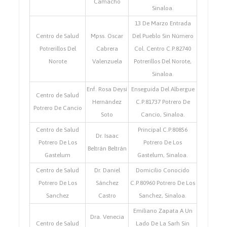
Camacho
Sinaloa.
13 De Marzo Entrada
Centro de Salud
Mpss. Oscar
Del Pueblo Sin Número
Potrerillos Del
Cabrera
Col. Centro C.P.82740
Norote
Valenzuela
Potrerillos Del Norote,
Sinaloa.
Enf. Rosa Deysi
Enseguida Del Albergue
Centro de Salud
Hernández
C.P.81737 Potrero De
Potrero De Cancio
Soto
Cancio, Sinaloa.
Centro de Salud
Principal C.P.80856
Dr. Isaac
Potrero De Los
Potrero De Los
Beltrán Beltrán
Gastelum
Gastelum, Sinaloa.
Centro de Salud
Dr. Daniel
Domicilio Conocido
Potrero De Los
Sánchez
C.P.80960 Potrero De Los
Sanchez
Castro
Sanchez, Sinaloa.
Emiliano Zapata A Un
Dra. Venecia
Centro de Salud
Lado De La Sarh Sin