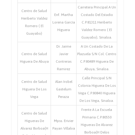
Carretera Principal A Un
Centro de Salud
Enf. Martha
Costado Del Estadio
Heriberto Valdez
Lorena García
C.P.81311 Heriberto
Romero ( El
Higuera
Valdez Romero ( El
Guayabo)
Guayabo), Sinaloa.
Dr. Jaime
A Un Costado De La
Centro de Salud
Javier
Plazuela S/N Col. Centro
Higuera De Abuya
Contreras
C.P.80489 Higuera De
Ramirez
Abuya, Sinaloa.
Calle Principal S/N
Centro de Salud
Alan Irobel
Colonia Higuera De Los
Higuera De Los
Gastelum
Vega C.P.80840 Higuera
Vega
Peraza
De Los Vega, Sinaloa.
Frente A La Escuela
Centro de Salud
Primaria C.P.80550
Higueras De
Mpss. Erivier
Higueras De Alvarez
Alvarez Borboa(H
Payan Villalva
Borboa(H Delos