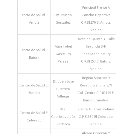
Principal Frente A
Centro de Salud El
Enf. Mirtha
Cancha Deportiva
Amole
González
C.P.81170 El Amole,
Sinaloa.
Avenida Quinta Y Calle
Alán Irobel
Segunda S/N
Centro de Salud El
Gastelum
Localidada Batury
Batury
Peraza
C.P.81653 El Batury,
Sinaloa.
Regino Sanchez Y
Dr. Juan Jose
Centro de Salud El
Rosalio Branbila S/N
Guerrero
Burríon
Col. Centro C.P.81149 El
Villegas
Burríon, Sinaloa.
Dra.
Frente A La Secundaria
Centro de Salud El
Gabrielavaldéz
C.P.81350 El Colorado,
Colorado
Pacheco
Sinaloa.
Álvaro Obregon Y