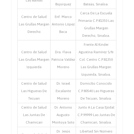
Las Bateas
Bojorquez
Bateas, Sinaloa.
Cerca De La Escuela
Centro de Salud
Enf. Marco
Primaria C.P.81350 Las
Las Grullas Margen
Antonio López
Grullas Margen
Derecho
Baca
Derecho, Sinaloa.
Frente Al Kinder
Centro de Salud
Dra. Flava
Agustina Ramírez S/N
Las Grullas Margen
Patricia Valdez
Col. Centro C.P.81350
Izquierda
Moreno
Las Grullas Margen
Izquierda, Sinaloa.
Centro de Salud
Dr. Israel
Domicilio Conocido
Las Higueras De
Escalante
C.P.80540 Las Higueras
Tecuan
Moreno
De Tecuan, Sinaloa.
Centro de Salud
Dr. Antonio
Junto A La Casa Ejiidal
Las Juntas De
Augusto
C.P.99999 Las Juntas De
Chamicari
Montoya Soto
Chamicari, Sinaloa.
Dr. Jesús
Libertad Sin Número