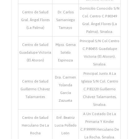
Domicilio Conocido S/N
Centro de Salud
Dr. Carlos
Col. Centro C.P.80349
Gral. Ángel Flores
Samaniego
Gral. Ángel Flores (La
(La Palma)
Tamayo
Palma), Sinaloa.
Principal S/N Col Centro
Centro de Salud
Mpss. Gema
C.P.80455 Guadalupe
Guadalupe Victoria
Sotelo
Victoria (El Atoron),
(El Atoron)
Espinoza
Sinaloa.
Principal Junto A La
Dra. Carmen
Centro de Salud
Iglesia S/N Col. Centro
Yolanda
Guillermo Chávez
C.P.81320 Guillermo
García
Talamantes
Chávez Talamantes,
Zazueta
Sinaloa.
A Un Costado De La
Centro de Salud
Enf. Beatriz
Primaria Y Kinder
Herculano De La
Lucia Polledo
C.P.99999 Herculano De
Rocha
León
La Rocha, Sinaloa.