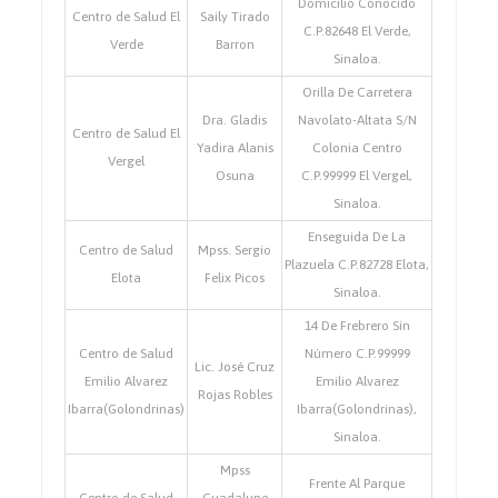
Domicilio Conocido
Centro de Salud El
Saily Tirado
C.P.82648 El Verde,
Verde
Barron
Sinaloa.
Orilla De Carretera
Dra. Gladis
Navolato-Altata S/N
Centro de Salud El
Yadira Alanis
Colonia Centro
Vergel
Osuna
C.P.99999 El Vergel,
Sinaloa.
Enseguida De La
Centro de Salud
Mpss. Sergio
Plazuela C.P.82728 Elota,
Elota
Felix Picos
Sinaloa.
14 De Frebrero Sin
Centro de Salud
Número C.P.99999
Lic. José Cruz
Emilio Alvarez
Emilio Alvarez
Rojas Robles
Ibarra(Golondrinas)
Ibarra(Golondrinas),
Sinaloa.
Mpss
Frente Al Parque