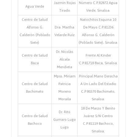
Jazmín Rojas
Número C.P.82872 Agua
Agua Verde
Tirado
Verde, Sinaloa.
Centro de Salud
Natochitos Esquina 10
Alfonso G.
Dra. Martha
De Mayo C.P.81236
Calderón (Poblado
Velarde Ruíz
Alfonso G. Calderón
Siete)
(Poblado Siete), Sinaloa.
Dr. Nicolás
Centro de Salud
Frente Al Kinder
Alcala
Baca
C.P.81718 Baca, Sinaloa.
Mendieta
Mpss. Miriam
Principal Mano Derecha
Centro de Salud
Patricia
A Un Lado Del Estadio
Bachimeto
Moreno
C.P.80370 Bachimeto,
Moraila
Sinaloa.
18 De Marzo Y Benito
Dr. Rito
Centro de Salud
Juárez S/N Centro
Gumaro Lugo
Bachoco
C.P.81119 Bachoco,
Lugo
Sinaloa.