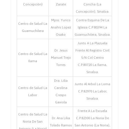
Concepción)
Zarate
Concha (La
Concepción), Sinaloa.
Mpss. Yurico
Contra Esquina De La
Centro de Salud La
Anahis Lopez
Iglesia C.P.80394 La
Guamuchilera
Osako
Guamuchilera, Sinaloa.
Junto A La Plazuela
Dr. Jesus
Frente Al Registro Civil
Centro de Salud La
Manuel Trejo
S/N Col Centro
Ilama
Torres
C.P.80720 La Ilama,
Sinaloa.
Dra. Lilia
Junto Al Arbol La Loma
Centro de Salud La
Carolina
C.P.82970 La Labor,
Labor
Crespo
Sinaloa.
Gaxiola
Frente A La Escuela
Centro de Salud La
Dr. Ana Lilia
C.P.82300 La Noria De
Noria De San
Toledo Ramos
San Antonio (La Noria),
Antonio (La Noria)