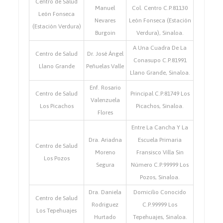
Centro de Salud
Manuel
Col. Centro C.P.81130
León Fonseca
Nevares
León Fonseca (Estación
(Estación Verdura)
Burgoin
Verdura), Sinaloa.
A Una Cuadra De La
Centro de Salud
Dr. José Ángel
Conasupo C.P.81991
Llano Grande
Peñuelas Valle
Llano Grande, Sinaloa.
Enf. Rosario
Centro de Salud
Principal C.P.81749 Los
Valenzuela
Los Picachos
Picachos, Sinaloa.
Flores
Entre La Cancha Y La
Dra. Ariadna
Escuela Primaria
Centro de Salud
Moreno
Fransisco Villa Sin
Los Pozos
Segura
Número C.P.99999 Los
Pozos, Sinaloa.
Dra. Daniela
Domicilio Conocido
Centro de Salud
Rodriguez
C.P.99999 Los
Los Tepehuajes
Hurtado
Tepehuajes, Sinaloa.