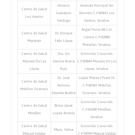
Horacio
Avenida Principal Sin
Centro de Salud
Gastelum
Número C.P.80443 Los
Los Vasitos
Verdugo
Vasitos, Sinaloa.
Ángel Flores 84 Col.
Centro de Salud
Dr. Enrique
Centro C.P.82880
Matatán
Felix López
Matatán, Sinaloa.
Centro de Salud
Dra. Iris
Domicilio Conocido
Mazate De Los
Varinia Ibarra
C.P.80840 Mazate De Los
López
Ruíz
López, Sinaloa.
Dr. José
López Mateos Poste 53
Centro de Salud
Antonio
C.P.80965 Melchor
Melchor Ocampo
Zapeda Buelna
Ocampo, Sinaloa.
Domicilio Conocido
Centro de Salud
Brisia Janet
C.P.82680 Mesillas,
Mesillas
Lopez Arreola
Sinaloa.
Centro de Salud
Domicilio Conocido
Mpss. Yahve
Miguel Valdez
C.P.99999 Miguel Valdez