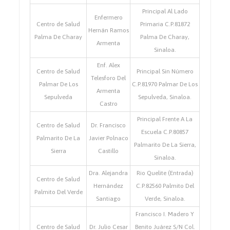
Principal Al Lado
Enfermero
Centro de Salud
Primaria C.P.81872
Hernán Ramos
Palma De Charay
Palma De Charay,
Armenta
Sinaloa.
Enf. Alex
Centro de Salud
Principal Sin Número
Telesforo Del
Palmar De Los
C.P.81970 Palmar De Los
Armenta
Sepulveda
Sepulveda, Sinaloa.
Castro
Principal Frente A La
Centro de Salud
Dr. Francisco
Escuela C.P.80857
Palmarito De La
Javier Polnaco
Palmarito De La Sierra,
Sierra
Castillo
Sinaloa.
Dra. Alejandra
Rio Quelite (Entrada)
Centro de Salud
Hernández
C.P.82560 Palmito Del
Palmito Del Verde
Santiago
Verde, Sinaloa.
Francisco I. Madero Y
Centro de Salud
Dr. Julio Cesar
Benito Juárez S/N Col.