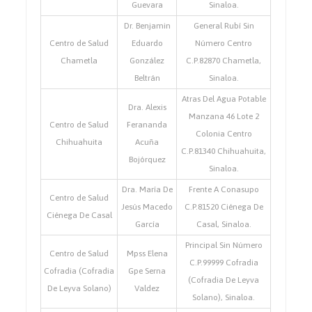
Guevara
Sinaloa.
Dr. Benjamin
General Rubí Sin
Centro de Salud
Eduardo
Número Centro
Chametla
González
C.P.82870 Chametla,
Beltrán
Sinaloa.
Atras Del Agua Potable
Dra. Alexis
Manzana 46 Lote 2
Centro de Salud
Ferananda
Colonia Centro
Chihuahuita
Acuña
C.P.81340 Chihuahuita,
Bojórquez
Sinaloa.
Dra. María De
Frente A Conasupo
Centro de Salud
Jesús Macedo
C.P.81520 Ciénega De
Ciénega De Casal
García
Casal, Sinaloa.
Principal Sin Número
Centro de Salud
Mpss Elena
C.P.99999 Cofradia
Cofradia (Cofradia
Gpe Serna
(Cofradia De Leyva
De Leyva Solano)
Valdez
Solano), Sinaloa.