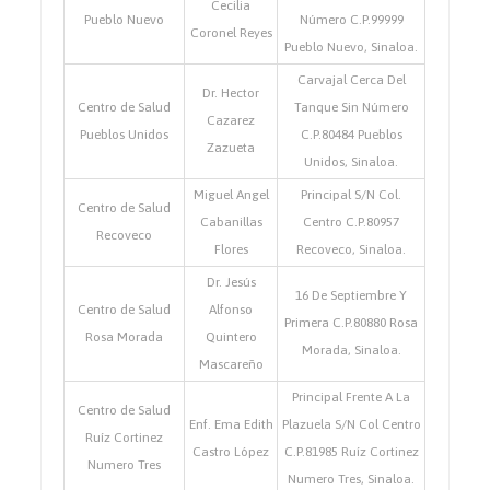
Cecilia
Pueblo Nuevo
Número C.P.99999
Coronel Reyes
Pueblo Nuevo, Sinaloa.
Carvajal Cerca Del
Dr. Hector
Centro de Salud
Tanque Sin Número
Cazarez
Pueblos Unidos
C.P.80484 Pueblos
Zazueta
Unidos, Sinaloa.
Miguel Angel
Principal S/N Col.
Centro de Salud
Cabanillas
Centro C.P.80957
Recoveco
Flores
Recoveco, Sinaloa.
Dr. Jesús
16 De Septiembre Y
Centro de Salud
Alfonso
Primera C.P.80880 Rosa
Rosa Morada
Quintero
Morada, Sinaloa.
Mascareño
Principal Frente A La
Centro de Salud
Enf. Ema Edith
Plazuela S/N Col Centro
Ruíz Cortinez
Castro López
C.P.81985 Ruíz Cortinez
Numero Tres
Numero Tres, Sinaloa.