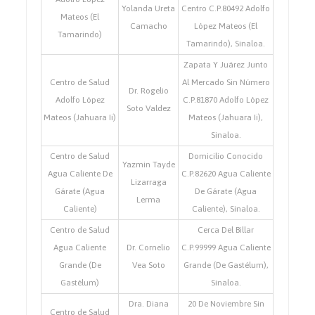
Yolanda Ureta
Centro C.P.80492 Adolfo
Mateos (El
Camacho
López Mateos (El
Tamarindo)
Tamarindo), Sinaloa.
Zapata Y Juárez Junto
Centro de Salud
Al Mercado Sin Número
Dr. Rogelio
Adolfo López
C.P.81870 Adolfo López
Soto Valdez
Mateos (Jahuara Ii)
Mateos (Jahuara Ii),
Sinaloa.
Centro de Salud
Domicilio Conocido
Yazmin Tayde
Agua Caliente De
C.P.82620 Agua Caliente
Lizarraga
Gárate (Agua
De Gárate (Agua
Lerma
Caliente)
Caliente), Sinaloa.
Centro de Salud
Cerca Del Billar
Agua Caliente
Dr. Cornelio
C.P.99999 Agua Caliente
Grande (De
Vea Soto
Grande (De Gastélum),
Gastélum)
Sinaloa.
Dra. Diana
20 De Noviembre Sin
Centro de Salud