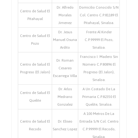
Dr. Alfredo
Domicilio Conocido S/N
Centro de Salud El
Morales
Col. Centro C.P.81189 El
Pitahayal
Jimenez
Pitahayal, Sinaloa.
Dr. Jesus
Frente Al Kinder
Centro de Salud El
Manuel Osuna
C.P.99999 El Pozo,
Pozo
Ardito
Sinaloa.
Francisco I. Madero Sin
Dr. Roman
Centro de Salud El
Número C.P.80896 El
Cesareo
Progreso (El Jalon)
Progreso (El Jalon),
Escarrega Villa
Sinaloa.
Dr. Arlos
A Un Costado De La
Centro de Salud El
Medrano
Primaria C.P.82350 El
Quelite
Gonzalez
Quelite, Sinaloa.
A 100 Metros De La
Centro de Salud El
Dr. Eliseo
Entrada S/N Col. Centro
Recodo
Sanchez Lopez
C.P.99999 El Recodo,
Sinaloa.