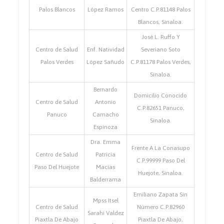
Palos Blancos
López Ramos
Centro C.P.81148 Palos
Blancos, Sinaloa.
José L. Ruffo Y
Centro de Salud
Enf. Natividad
Severiano Soto
Palos Verdes
López Sañudo
C.P.81178 Palos Verdes,
Sinaloa.
Bernardo
Domicilio Conocido
Centro de Salud
Antonio
C.P.82651 Panuco,
Panuco
Camacho
Sinaloa.
Espinoza
Dra. Emma
Frente A La Conasupo
Centro de Salud
Patricia
C.P.99999 Paso Del
Paso Del Huejote
Macias
Huejote, Sinaloa.
Balderrama
Emiliano Zapata Sin
Mpss Itsel
Centro de Salud
Número C.P.82960
Sarahi Valdez
Piaxtla De Abajo
Piaxtla De Abajo,