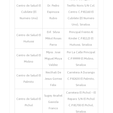
Centro de Salud El
Dr. Pedro
Teofilo Noris S/N Col.
Cubilete (El
Espinoza
Centro C.P.81160 El
Numero Uno)
Rubio
Cubilete (El Numero
Uno), Sinaloa.
Enf. Silvia
Principal Frente Al
Centro de Salud El
Mikol Rosas
Kinder C.P.81123 El
Huitussi
Parra
Huitussi, Sinaloa.
Mpss. Jose
Por La Calle Principal
Centro de Salud El
Miguel Moya
C.P.99999 El Molino,
Molino
Valdez
Sinaloa.
Necthali De
Carretera A Durango
Centro de Salud El
Jesus Gomez
C.P.82630 El Palmito,
Palmito
Felix
Sinaloa.
Carretera El Pichol – El
Sugey Anahel
Centro de Salud El
Reparo S/N El Pichol
Gaxiola
Píchol
C.P.81700 El Píchol,
Franco
Sinaloa.