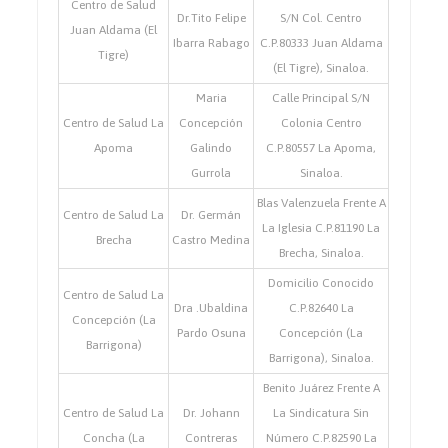
Centro de Salud
Dr.Tito Felipe
S/N Col. Centro
Juan Aldama (El
Ibarra Rabago
C.P.80333 Juan Aldama
Tigre)
(El Tigre), Sinaloa.
Maria
Calle Principal S/N
Centro de Salud La
Concepción
Colonia Centro
Apoma
Galindo
C.P.80557 La Apoma,
Gurrola
Sinaloa.
Blas Valenzuela Frente A
Centro de Salud La
Dr. Germán
La Iglesia C.P.81190 La
Brecha
Castro Medina
Brecha, Sinaloa.
Domicilio Conocido
Centro de Salud La
Dra .Ubaldina
C.P.82640 La
Concepción (La
Pardo Osuna
Concepción (La
Barrigona)
Barrigona), Sinaloa.
Benito Juárez Frente A
Centro de Salud La
Dr. Johann
La Sindicatura Sin
Concha (La
Contreras
Número C.P.82590 La