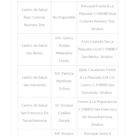
Principal Frente A La
Centro de Salud
Plazuela C.P.81985 Ruíz
Ruíz Cortinez
No Disponible
Cortinez Numero Tres,
Numero Tres
Sinaloa.
Dra. Genny
A Un Costado De La
Centro de Salud
Rosela
Plazuela Local C.P.80857
San Benito
Melendres
San Benito, Sinaloa.
López
Ejido Cacalotan Frente
Enf. Patricia
Centro de Salud
A La Plazuela S/N Col.
Martíinez
San Fernando
Centro C.P.99999 San
Ochoa
Fernando, Sinaloa.
Frente A La Preparatoria
Centro de Salud
Dr. Enrique
C.P.80470 San Francisco
San Francisco De
Casillas
De Tacuichamona,
Tacuichamona
Zavala
Sinaloa.
Enf. Rosario
Principal Junto A