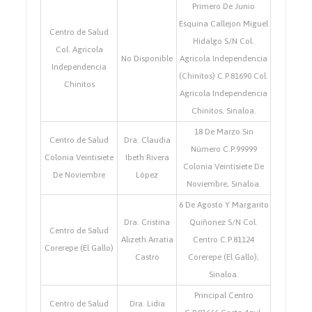
Primero De Junio
Esquina Callejon Miguel
Centro de Salud
Hidalgo S/N Col.
Col. Agricola
No Disponible
Agricola Independencia
Independencia
(Chinitos) C.P.81690 Col.
Chinitos
Agricola Independencia
Chinitos, Sinaloa.
18 De Marzo Sin
Centro de Salud
Dra. Claudia
Número C.P.99999
Colonia Veintisiete
Ibeth Rivera
Colonia Veintisiete De
De Noviembre
López
Noviembre, Sinaloa.
6 De Agosto Y Margarito
Dra. Cristina
Quiñonez S/N Col.
Centro de Salud
Alizeth Arratia
Centro C.P.81124
Corerepe (El Gallo)
Castro
Corerepe (El Gallo),
Sinaloa.
Principal Centro
Centro de Salud
Dra. Lidia