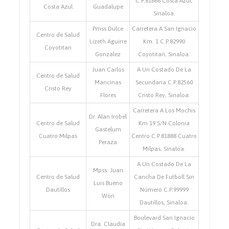
C.P.81666 Costa Azul,
Costa Azul
Guadalupe
Sinaloa.
Pmss Dulce
Carretera A San Ignacio
Centro de Salud
Lizeth Aguirre
Km. 1 C.P.82990
Coyotitan
Gonzalez
Coyotitan, Sinaloa.
Juan Carlos
A Un Costado De La
Centro de Salud
Mancinas
Secundaria C.P.82560
Cristo Rey
Flores
Cristo Rey, Sinaloa.
Carretera A Los Mochis
Dr. Alan Irobel
Centro de Salud
Km 19 S/N Colonia
Gastelum
Cuatro Milpas
Centro C.P.81888 Cuatro
Peraza
Milpas, Sinaloa.
A Un Costado De La
Mpss. Juan
Centro de Salud
Cancha De Futboll Sin
Luis Bueno
Dautillos
Número C.P.99999
Won
Dautillos, Sinaloa.
Boulevard San Ignacio
Dra. Claudia