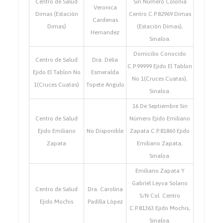
Centro de Salud
Sin Número Colonia
Veronica
Dimas (Estación
Centro C.P.82969 Dimas
Cardenas
Dimas)
(Estación Dimas),
Hernandez
Sinaloa.
Domicilio Conocido
Centro de Salud
Dra. Delia
C.P.99999 Ejido El Tablon
Ejido El Tablon No
Esmeralda
No 1(Cruces Cuatas),
1(Cruces Cuatas)
Topete Angulo
Sinaloa.
16 De Septiembre Sin
Centro de Salud
Número Ejido Emiliano
Ejido Emiliano
No Disponible
Zapata C.P.81860 Ejido
Zapata
Emiliano Zapata,
Sinaloa.
Emiliano Zapata Y
Gabriel Leyva Solano
Centro de Salud
Dra. Carolina
S/N Col. Centro
Ejido Mochis
Padilla López
C.P.81363 Ejido Mochis,
Sinaloa.