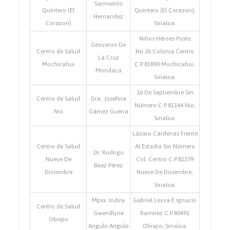
Sarmiento
Quintero (El
Quintero (El Corazon),
Hernandez
Corazon)
Sinaloa.
Niños Héroes Poste
Geovanni De
Centro de Salud
No.26 Colonia Centro
La Cruz
Mochicahui
C.P.81890 Mochicahui,
Mondaca
Sinaloa.
16 De Septiembre Sin
Centro de Salud
Dra. Josefina
Número C.P.81144 Nio,
Nio
Gámez Guerra
Sinaloa.
Lázaro Cárdenas Frente
Centro de Salud
Al Estadio Sin Número
Dr. Rodrigo
Nueve De
Col. Centro C.P.81379
Baez Pérez
Diciembre
Nueve De Diciembre,
Sinaloa.
Mpss. Indira
Gabriel Leyva E Ignacio
Centro de Salud
Gwendlyne
Ramírez C.P.80491
Obispo
Angulo Angulo
Obispo, Sinaloa.