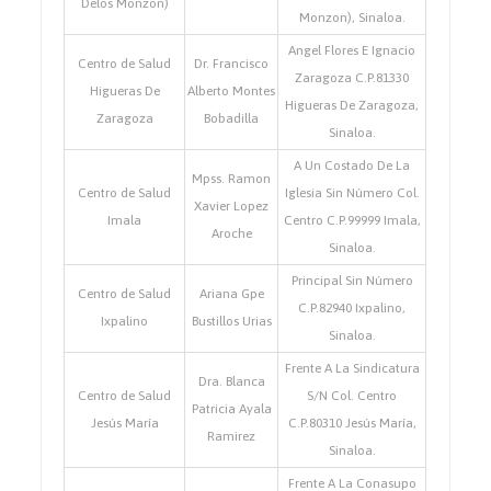
Delos Monzon)
Monzon), Sinaloa.
Angel Flores E Ignacio
Centro de Salud
Dr. Francisco
Zaragoza C.P.81330
Higueras De
Alberto Montes
Higueras De Zaragoza,
Zaragoza
Bobadilla
Sinaloa.
A Un Costado De La
Mpss. Ramon
Centro de Salud
Iglesia Sin Número Col.
Xavier Lopez
Imala
Centro C.P.99999 Imala,
Aroche
Sinaloa.
Principal Sin Número
Centro de Salud
Ariana Gpe
C.P.82940 Ixpalino,
Ixpalino
Bustillos Urias
Sinaloa.
Frente A La Sindicatura
Dra. Blanca
Centro de Salud
S/N Col. Centro
Patricia Ayala
Jesús María
C.P.80310 Jesús María,
Ramirez
Sinaloa.
Frente A La Conasupo