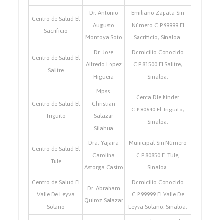
Dr. Antonio
Emiliano Zapata Sin
Centro de Salud El
Augusto
Número C.P.99999 El
Sacrificio
Montoya Soto
Sacrificio, Sinaloa.
Dr. Jose
Domicilio Conocido
Centro de Salud El
Alfredo Lopez
C.P.81500 El Salitre,
Salitre
Higuera
Sinaloa.
Mpss.
Cerca Dle Kinder
Centro de Salud El
Christian
C.P.80640 El Triguito,
Triguito
Salazar
Sinaloa.
Silahua
Dra. Yajaira
Municipal Sin Número
Centro de Salud El
Carolina
C.P.80850 El Tule,
Tule
Astorga Castro
Sinaloa.
Centro de Salud El
Domicilio Conocido
Dr. Abraham
Valle De Leyva
C.P.99999 El Valle De
Quiroz Salazar
Solano
Leyva Solano, Sinaloa.