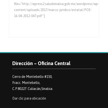
file=”http://wpress2.saludsinaloa.gob.mx/wordpress/wp-
content/uploads/2017/marco-juridico/estatal/POE-
16-04-2012-047.pdf”]
Dirección – Oficina Central
Cerro de Montebello #150,
Fracc. Montebello,
C.P.80227. Culiacán,Sinaloa.
Dar clic para ubicación