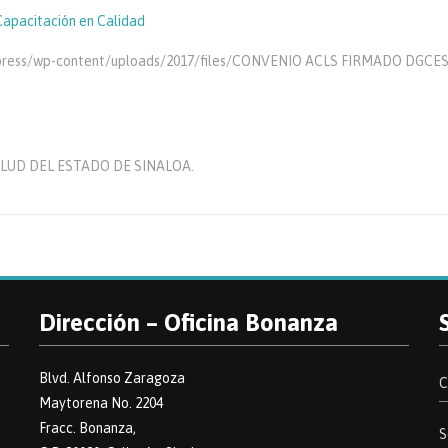
Capacitación en Calidad
ordpress/wp-content/uploads/2017/files/CONVENIO ACLS FIRMADO DGCES
SALUD DEL ESTADO DE SINALOA.
Dirección – Oficina Bonanza
Blvd. Alfonso Zaragoza
C
Maytorena No. 2204
Fracc. Bonanza,
S