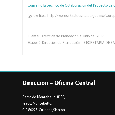
Convenio Específico de Colaboración del Proyecto de 
[gview file=”http://wpress2.saludsinaloa.gob.mx/w
Fuente: Dirección de Planeación a Junio del 2017
Elaboró: Dirección de Planeación – SECRETARIA DE 
Dirección – Oficina Central
Cerro de Montebello #150,
Fracc. Montebello,
C.P.80227. Culiacán,Sinaloa.