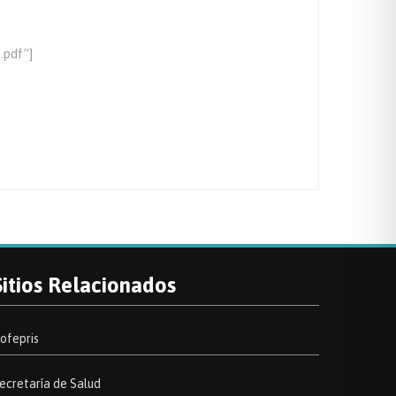
.pdf”]
Sitios Relacionados
ofepris
ecretaría de Salud