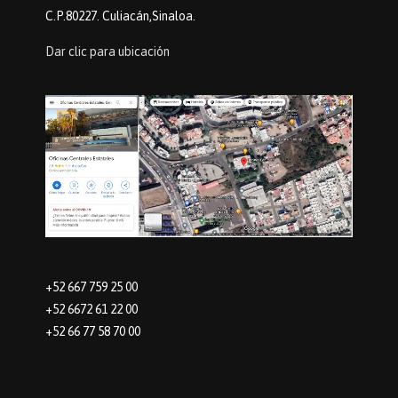
C.P.80227. Culiacán,Sinaloa.
Dar clic para ubicación
+52 667 759 25 00
+52 6672 61 22 00
+52 66 77 58 70 00