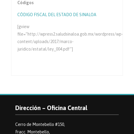
Códigos
CÓDIGO FISCAL DEL ESTADO DE SINALOA
[gview
file=”http://wpress2.saludsinaloa.gob.mx/wordpress/wp-
content/uploads/2017/marco-
juridico/estatal/ley_004.pdf”]
Dirección – Oficina Central
Cerro de Montebello #150,
Fracc. Montebello,