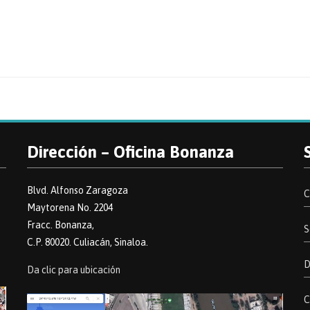
Dirección – Oficina Bonanza
Blvd. Alfonso Zaragoza
C
Maytorena No. 2204
Fracc. Bonanza,
S
C.P. 80020. Culiacán, Sinaloa.
D
Da clic para ubicación
C