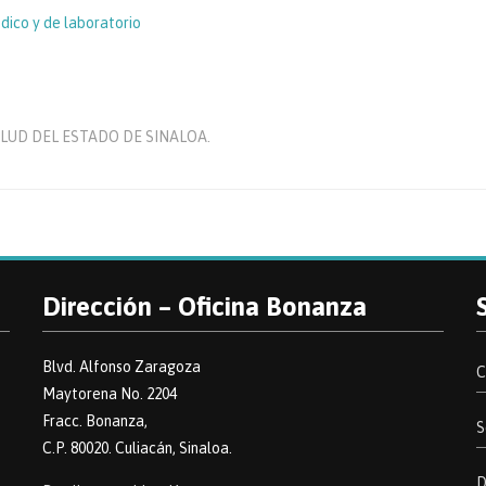
dico y de laboratorio
SALUD DEL ESTADO DE SINALOA.
Dirección – Oficina Bonanza
Blvd. Alfonso Zaragoza
C
Maytorena No. 2204
Fracc. Bonanza,
S
C.P. 80020. Culiacán, Sinaloa.
D