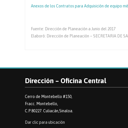
Anexos de los Contratos para Adquisición de equipo mé
Fuente: Dirección de Planeación a Junio del 2017
Elaboró: Dirección de Planeación – SECRETARIA DE 
Dirección – Oficina Central
Cerro de Montebello #150,
Fracc. Montebello,
C.P.80227. Culiacán,Sinaloa.
Dar clic para ubicación